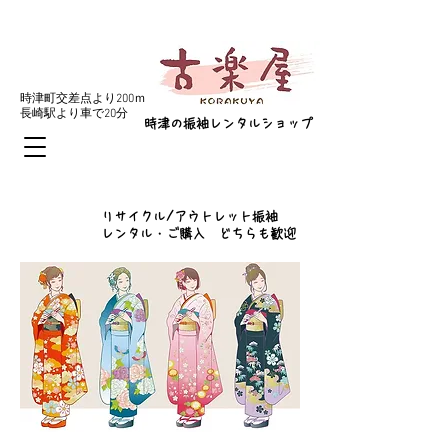
​予約
095-893-8627
​時津町交差点より200ｍ
​長崎駅より車で20分
​時津の振袖レンタルショップ
​リサイクル/アウトレット振袖
レンタル・ご購入 どちらも歓迎