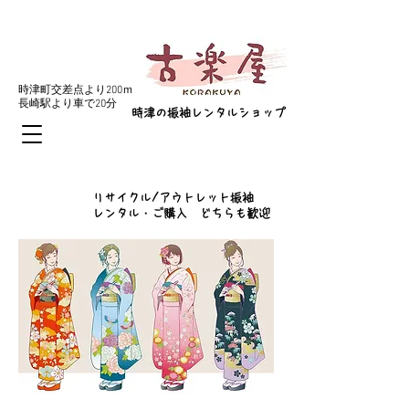
​予約
095-893-8627
​時津町交差点より200ｍ
​長崎駅より車で20分
​時津の振袖レンタルショップ
​リサイクル/アウトレット振袖
レンタル・ご購入 どちらも歓迎