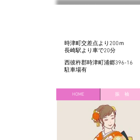
​予約 095-893-8627​
​時津町交差点より200ｍ
​長崎駅より車で20分
​西彼杵郡時津町浦郷396-16
​駐車場有
095-893-8627
​ご予約
HOME
振 袖