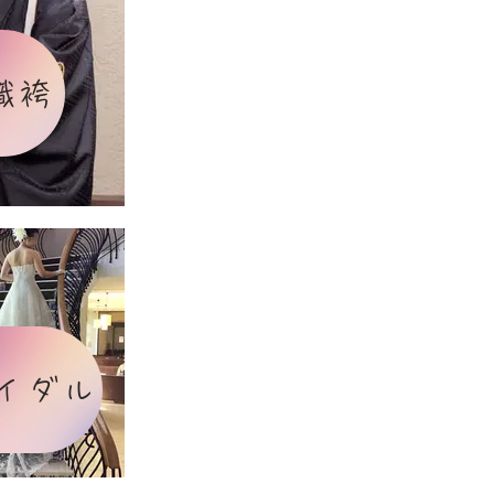
織袴
イダル