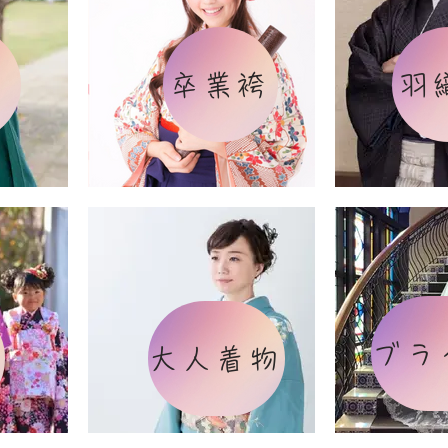
卒業袴
羽
ブラ
大人着物