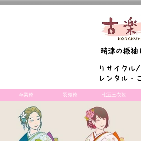
​時津の振
​リサイクル
レンタル・
卒業袴
羽織袴
七五三衣装